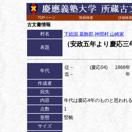
TOPページ
簡易検索
詳細検
古文書情報
村名
下総国 葛飾郡 神間村 山崎家
（安政五年より慶応三
表題
従－
(慶応04)
1868年
年代
迄－
年
作成者
宛先
内容
年代は慶応4年のものと思われ
点数
1
形態
竪帳
サイズ