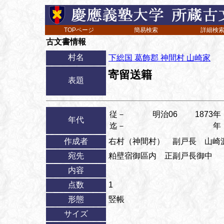
TOPページ
簡易検索
詳細検
古文書情報
村名
下総国 葛飾郡 神間村 山崎家
寄留送籍
表題
従－
明治06
1873年
年代
迄－
年
作成者
右村（神間村） 副戸長 山崎
宛先
粕壁宿御區内 正副戸長御中
内容
点数
1
形態
竪帳
サイズ